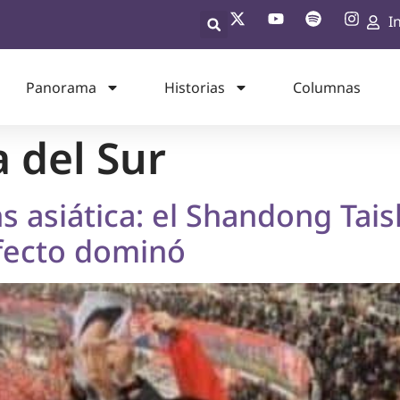
I
Panorama
Historias
Columnas
 del Sur
ns asiática: el Shandong Ta
efecto dominó