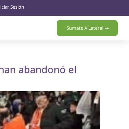
niciar Sesión
¡Sumate A Lateral!
ishan abandonó el