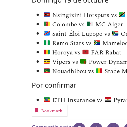
Nsingizini Hotspurs vs
Colombe vs
MC Alger — 
Saint-Éloi Lupopo vs
Or
Remo Stars vs
Mamelodi
Horoya vs
FAR Rabat — 
Vipers vs
Power Dynamo
Nouadhibou vs
Stade Ma
Por confirmar
ETH Insurance vs
Pyra
Bookmark