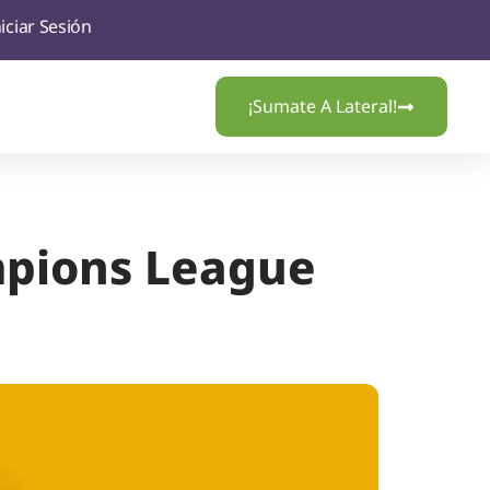
niciar Sesión
¡Sumate A Lateral!
mpions League