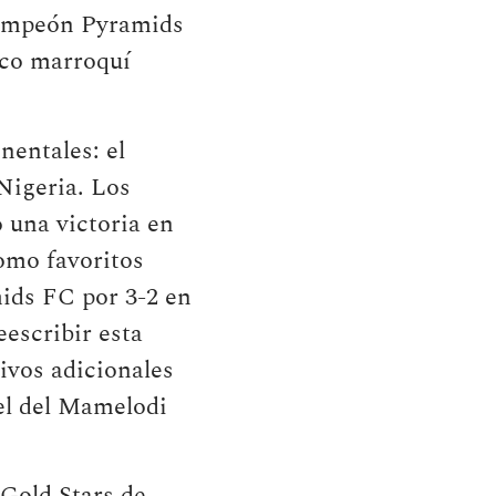
 campeón Pyramids
nico marroquí
nentales: el
Nigeria. Los
 una victoria en
omo favoritos
mids FC por 3-2 en
escribir esta
ivos adicionales
tel del Mamelodi
 Gold Stars de