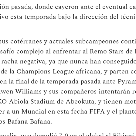
ición pasada, donde cayeron ante el eventual
itivo esta temporada bajo la dirección del téc
sus cotérranes y actuales subcampeones conti
fío complejo al enfrentar al Remo Stars de 
 racha negativa, ya que nunca han conseguido
 de la Champions League africana, y parten c
en la final de la temporada pasada ante Pyra
nwen Williams y sus compañeros intentarán re
MKO Abiola Stadium de Abeokuta, y tienen mot
ver a un Mundial en esta fecha FIFA y el plan
os Bafana Bafana.
rgelia, que demolió 7-0 en el global al Bibiani