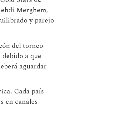
 Mehdi Merghem,
ilibrado y parejo
eón del torneo
o debido a que
deberá aguardar
ica. Cada país
ms en canales