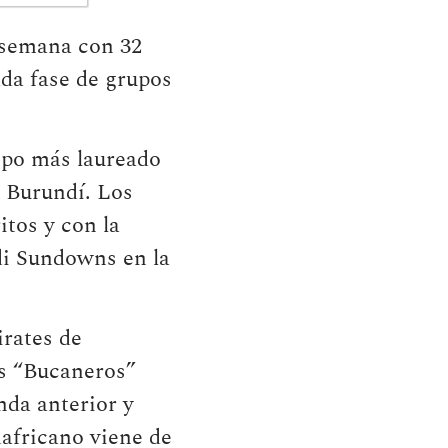
e semana con 32
ada fase de grupos
uipo más laureado
e Burundí. Los
itos y con la
di Sundowns en la
rates de
os “Bucaneros”
nda anterior y
dafricano viene de