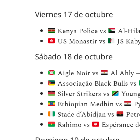
Viernes 17 de octubre
Kenya Police vs
Al-Hila
US Monastir vs
JS Kaby
Sábado 18 de octubre
Aigle Noir vs
Al Ahly —
Associação Black Bulls vs
Silver Strikers vs
Young 
Ethiopian Medhin vs
Py
Stade d’Abidjan vs
Petr
Rahimo vs
Espérance de
Domingo 19 de octubre