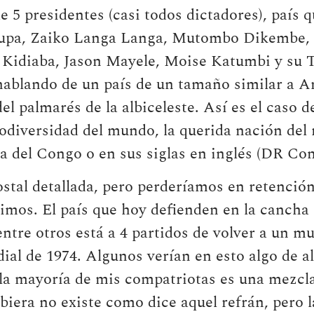
 5 presidentes (casi todos dictadores), país q
pupa, Zaiko Langa Langa, Mutombo Dikembe, 
Kidiaba, Jason Mayele, Moise Katumbi y su
hablando de un país de un tamaño similar a A
el palmarés de la albiceleste. Así es el caso d
odiversidad del mundo, la querida nación del 
ca del Congo o en sus siglas en inglés (DR Con
stal detallada, pero perderíamos en retenció
enimos. El país que hoy defienden en la canch
re otros está a 4 partidos de volver a un mu
ial de 1974. Algunos verían en esto algo de al
la mayoría de mis compatriotas es una mezcl
biera no existe como dice aquel refrán, pero l