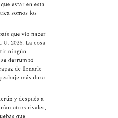
que estar en esta
tica somos los
 país que vio nacer
 UU. 2026. La cosa
tir ningún
5 se derrumbó
apaz de llenarle
repechaje más duro
merún y después a
ían otros rivales,
ruebas que