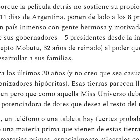
orque la película detrás no sostiene su propi
11 días de Argentina, ponen de lado a los 8 p
n país inmenso con gente hermosa y motivad
e sus gobernadores – 5 presidentes desde la 
epto Mobutu, 32 años de reinado) al poder que
sarrollar a sus familias.
a los últimos 30 años (y no creo que sea casua
onizadores hipócritas). Esas tierras parecen l
cen pero que como aquella Miss Universo debe
o potenciadora de dotes que desea el resto del
 un teléfono o una tableta hay fuertes probab
 una materia prima que vienen de estas tierr
n materias primas, especialmente minerales c