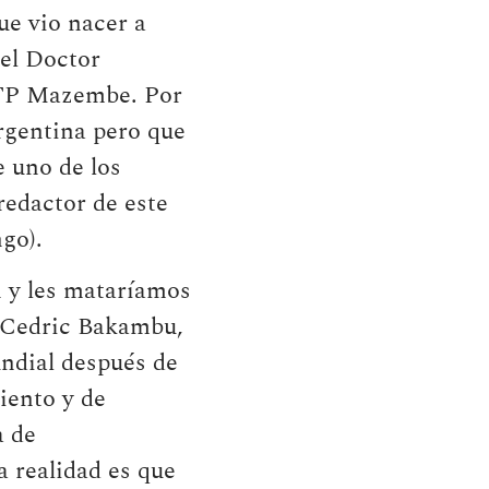
ue vio nacer a
el Doctor
 TP Mazembe. Por
rgentina pero que
e uno de los
redactor de este
go).
n y les mataríamos
a Cedric Bakambu,
ndial después de
iento y de
a de
a realidad es que