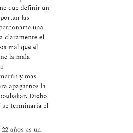
e que definir un
portan las
 perdonarte una
na claramente el
s mal que el
ne la mala
de
amerún y más
ara apagarnos la
Aboubakar. Dicho
 se terminaría el
 22 años es un